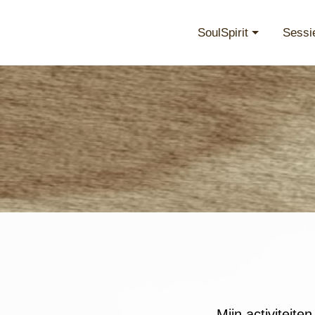
SoulSpirit
Sessi
Mijn activiteite