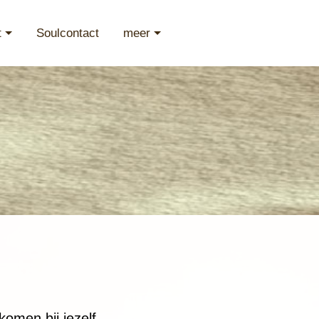
t
Soulcontact
meer
komen bij jezelf.