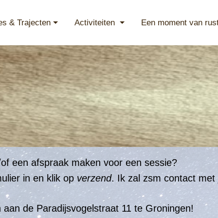
es & Trajecten
Activiteiten
Een moment van rus
n/of een afspraak maken voor een sessie?
lier in en klik op
verzend
. Ik zal zsm contact me
en aan de Paradijsvogelstraat 11 te Groningen!