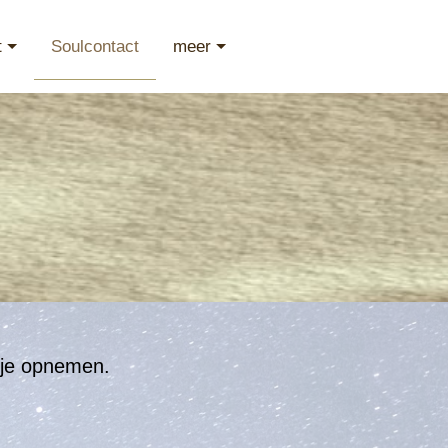
t
Soulcontact
meer
t je opnemen.