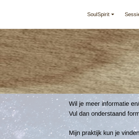
SoulSpirit
Sessi
Wil je meer informatie e
Vul dan onderstaand formu
Mijn praktijk kun je vind