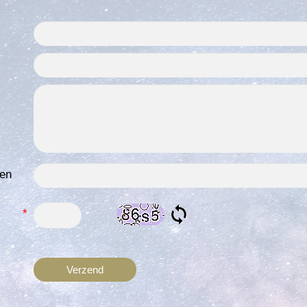
ken
*